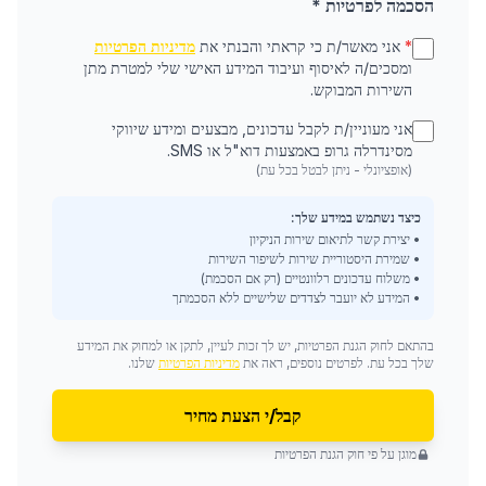
הסכמה לפרטיות *
*
אני מאשר/ת כי קראתי והבנתי את
מדיניות הפרטיות
ומסכים/ה לאיסוף ועיבוד המידע האישי שלי למטרת מתן
השירות המבוקש.
אני מעוניין/ת לקבל עדכונים, מבצעים ומידע שיווקי
מסינדרלה גרופ באמצעות דוא"ל או SMS.
(אופציונלי - ניתן לבטל בכל עת)
כיצד נשתמש במידע שלך:
• יצירת קשר לתיאום שירות הניקיון
• שמירת היסטוריית שירות לשיפור השירות
• משלוח עדכונים רלוונטיים (רק אם הסכמת)
• המידע לא יועבר לצדדים שלישיים ללא הסכמתך
בהתאם לחוק הגנת הפרטיות, יש לך זכות לעיין, לתקן או למחוק את המידע
שלך בכל עת. לפרטים נוספים, ראה את
מדיניות הפרטיות
שלנו.
קבל/י הצעת מחיר
מוגן על פי חוק הגנת הפרטיות