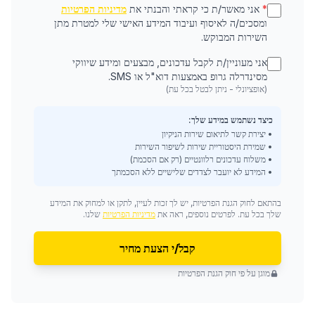
*
אני מאשר/ת כי קראתי והבנתי את
מדיניות הפרטיות
ומסכים/ה לאיסוף ועיבוד המידע האישי שלי למטרת מתן
השירות המבוקש.
אני מעוניין/ת לקבל עדכונים, מבצעים ומידע שיווקי
מסינדרלה גרופ באמצעות דוא"ל או SMS.
(אופציונלי - ניתן לבטל בכל עת)
כיצד נשתמש במידע שלך:
• יצירת קשר לתיאום שירות הניקיון
• שמירת היסטוריית שירות לשיפור השירות
• משלוח עדכונים רלוונטיים (רק אם הסכמת)
• המידע לא יועבר לצדדים שלישיים ללא הסכמתך
בהתאם לחוק הגנת הפרטיות, יש לך זכות לעיין, לתקן או למחוק את המידע
שלך בכל עת. לפרטים נוספים, ראה את
מדיניות הפרטיות
שלנו.
קבל/י הצעת מחיר
מוגן על פי חוק הגנת הפרטיות