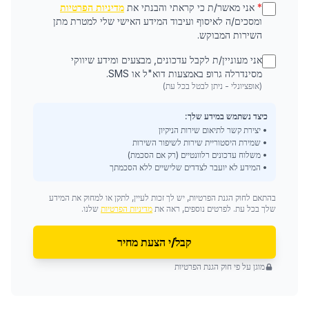
*
אני מאשר/ת כי קראתי והבנתי את
מדיניות הפרטיות
ומסכים/ה לאיסוף ועיבוד המידע האישי שלי למטרת מתן
השירות המבוקש.
אני מעוניין/ת לקבל עדכונים, מבצעים ומידע שיווקי
מסינדרלה גרופ באמצעות דוא"ל או SMS.
(אופציונלי - ניתן לבטל בכל עת)
כיצד נשתמש במידע שלך:
• יצירת קשר לתיאום שירות הניקיון
• שמירת היסטוריית שירות לשיפור השירות
• משלוח עדכונים רלוונטיים (רק אם הסכמת)
• המידע לא יועבר לצדדים שלישיים ללא הסכמתך
בהתאם לחוק הגנת הפרטיות, יש לך זכות לעיין, לתקן או למחוק את המידע
שלך בכל עת. לפרטים נוספים, ראה את
מדיניות הפרטיות
שלנו.
קבל/י הצעת מחיר
מוגן על פי חוק הגנת הפרטיות