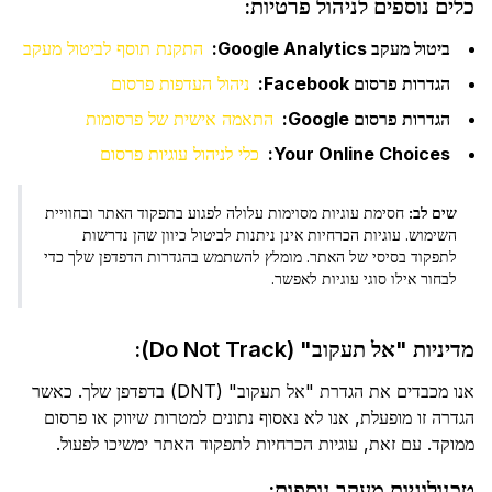
כלים נוספים לניהול פרטיות:
ביטול מעקב Google Analytics:
התקנת תוסף לביטול מעקב
הגדרות פרסום Facebook:
ניהול העדפות פרסום
הגדרות פרסום Google:
התאמה אישית של פרסומות
Your Online Choices:
כלי לניהול עוגיות פרסום
שים לב:
חסימת עוגיות מסוימות עלולה לפגוע בתפקוד האתר ובחוויית
השימוש. עוגיות הכרחיות אינן ניתנות לביטול כיוון שהן נדרשות
לתפקוד בסיסי של האתר. מומלץ להשתמש בהגדרות הדפדפן שלך כדי
לבחור אילו סוגי עוגיות לאפשר.
מדיניות "אל תעקוב" (Do Not Track):
אנו מכבדים את הגדרת "אל תעקוב" (DNT) בדפדפן שלך. כאשר
הגדרה זו מופעלת, אנו לא נאסוף נתונים למטרות שיווק או פרסום
ממוקד. עם זאת, עוגיות הכרחיות לתפקוד האתר ימשיכו לפעול.
טכנולוגיות מעקב נוספות: