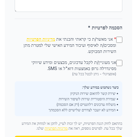
הסכמה לפרטיות *
*
אני מאשר/ת כי קראתי והבנתי את
מדיניות הפרטיות
ומסכים/ה לאיסוף ועיבוד המידע האישי שלי למטרת מתן
השירות המבוקש.
אני מעוניין/ת לקבל עדכונים, מבצעים ומידע שיווקי
מסינדרלה גרופ באמצעות דוא"ל או SMS.
(אופציונלי - ניתן לבטל בכל עת)
כיצד נשתמש במידע שלך:
• יצירת קשר לתיאום שירות הניקיון
• שמירת היסטוריית שירות לשיפור השירות
• משלוח עדכונים רלוונטיים (רק אם הסכמת)
• המידע לא יועבר לצדדים שלישיים ללא הסכמתך
בהתאם לחוק הגנת הפרטיות, יש לך זכות לעיין, לתקן או למחוק את המידע
שלך בכל עת. לפרטים נוספים, ראה את
מדיניות הפרטיות
שלנו.