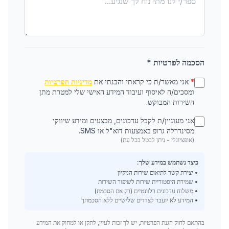
הסכמה לפרטיות *
*
אני מאשר/ת כי קראתי והבנתי את
מדיניות הפרטיות
ומסכים/ה לאיסוף ועיבוד המידע האישי שלי למטרת מתן
השירות המבוקש.
אני מעוניין/ת לקבל עדכונים, מבצעים ומידע שיווקי
מסינדרלה גרופ באמצעות דוא"ל או SMS.
(אופציונלי - ניתן לבטל בכל עת)
כיצד נשתמש במידע שלך:
• יצירת קשר לתיאום שירות הניקיון
• שמירת היסטוריית שירות לשיפור השירות
• משלוח עדכונים רלוונטיים (רק אם הסכמת)
• המידע לא יועבר לצדדים שלישיים ללא הסכמתך
בהתאם לחוק הגנת הפרטיות, יש לך זכות לעיין, לתקן או למחוק את המידע