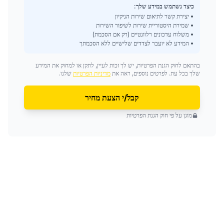
כיצד נשתמש במידע שלך:
• יצירת קשר לתיאום שירות הניקיון
• שמירת היסטוריית שירות לשיפור השירות
• משלוח עדכונים רלוונטיים (רק אם הסכמת)
• המידע לא יועבר לצדדים שלישיים ללא הסכמתך
בהתאם לחוק הגנת הפרטיות, יש לך זכות לעיין, לתקן או למחוק את המידע
שלך בכל עת. לפרטים נוספים, ראה את
מדיניות הפרטיות
שלנו.
קבל/י הצעת מחיר
מוגן על פי חוק הגנת הפרטיות