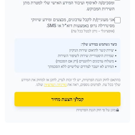
ומסכים/ה לאיסוף ועיבוד המידע האישי שלי למטרת מתן
השירות המבוקש.
אני מעוניין/ת לקבל עדכונים, מבצעים ומידע שיווקי
מסינדרלה גרופ באמצעות דוא"ל או SMS.
(אופציונלי - ניתן לבטל בכל עת)
כיצד נשתמש במידע שלך:
• יצירת קשר לתיאום שירות הניקיון
• שמירת היסטוריית שירות לשיפור השירות
• משלוח עדכונים רלוונטיים (רק אם הסכמת)
• המידע לא יועבר לצדדים שלישיים ללא הסכמתך
בהתאם לחוק הגנת הפרטיות, יש לך זכות לעיין, לתקן או למחוק את המידע
שלך בכל עת. לפרטים נוספים, ראה את
מדיניות הפרטיות
שלנו.
קבל/י הצעת מחיר
מוגן על פי חוק הגנת הפרטיות