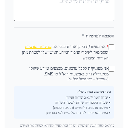
הסכמה לפרטיות *
*
אני מאשר/ת כי קראתי והבנתי את
מדיניות הפרטיות
ומסכים/ה לאיסוף ועיבוד המידע האישי שלי למטרת מתן
השירות המבוקש.
אני מעוניין/ת לקבל עדכונים, מבצעים ומידע שיווקי
מסינדרלה גרופ באמצעות דוא"ל או SMS.
(אופציונלי - ניתן לבטל בכל עת)
כיצד נשתמש במידע שלך:
• יצירת קשר לתיאום שירות הניקיון
• שמירת היסטוריית שירות לשיפור השירות
• משלוח עדכונים רלוונטיים (רק אם הסכמת)
• המידע לא יועבר לצדדים שלישיים ללא הסכמתך
בהתאם לחוק הגנת הפרטיות, יש לך זכות לעיין, לתקן או למחוק את המידע