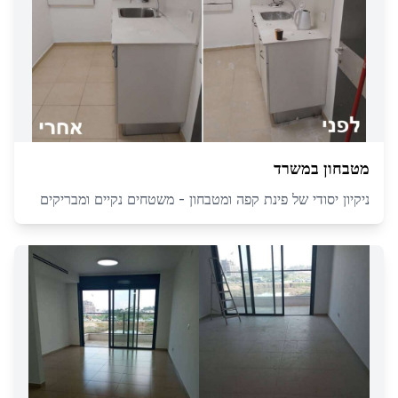
מטבחון במשרד
ניקיון יסודי של פינת קפה ומטבחון - משטחים נקיים ומבריקים