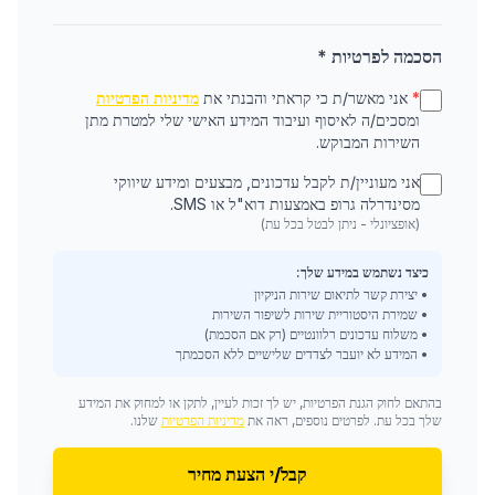
הסכמה לפרטיות *
*
אני מאשר/ת כי קראתי והבנתי את
מדיניות הפרטיות
ומסכים/ה לאיסוף ועיבוד המידע האישי שלי למטרת מתן
השירות המבוקש.
אני מעוניין/ת לקבל עדכונים, מבצעים ומידע שיווקי
מסינדרלה גרופ באמצעות דוא"ל או SMS.
(אופציונלי - ניתן לבטל בכל עת)
כיצד נשתמש במידע שלך:
• יצירת קשר לתיאום שירות הניקיון
• שמירת היסטוריית שירות לשיפור השירות
• משלוח עדכונים רלוונטיים (רק אם הסכמת)
• המידע לא יועבר לצדדים שלישיים ללא הסכמתך
בהתאם לחוק הגנת הפרטיות, יש לך זכות לעיין, לתקן או למחוק את המידע
שלך בכל עת. לפרטים נוספים, ראה את
מדיניות הפרטיות
שלנו.
קבל/י הצעת מחיר