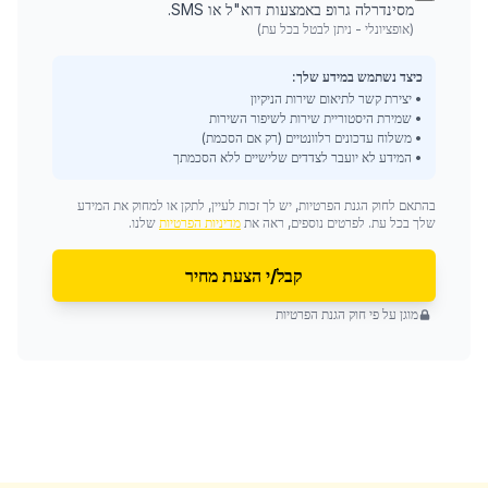
מסינדרלה גרופ באמצעות דוא"ל או SMS.
(אופציונלי - ניתן לבטל בכל עת)
כיצד נשתמש במידע שלך:
• יצירת קשר לתיאום שירות הניקיון
• שמירת היסטוריית שירות לשיפור השירות
• משלוח עדכונים רלוונטיים (רק אם הסכמת)
• המידע לא יועבר לצדדים שלישיים ללא הסכמתך
בהתאם לחוק הגנת הפרטיות, יש לך זכות לעיין, לתקן או למחוק את המידע
שלך בכל עת. לפרטים נוספים, ראה את
מדיניות הפרטיות
שלנו.
קבל/י הצעת מחיר
מוגן על פי חוק הגנת הפרטיות