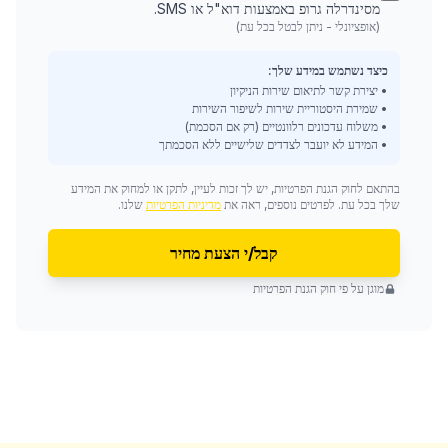
מסינדרלה גרופ באמצעות דוא"ל או SMS.
(אופציונלי - ניתן לבטל בכל עת)
כיצד נשתמש במידע שלך:
• יצירת קשר לתיאום שירות הניקיון
• שמירת היסטוריית שירות לשיפור השירות
• משלוח עדכונים רלוונטיים (רק אם הסכמת)
• המידע לא יועבר לצדדים שלישיים ללא הסכמתך
בהתאם לחוק הגנת הפרטיות, יש לך זכות לעיין, לתקן או למחוק את המידע
שלך בכל עת. לפרטים נוספים, ראה את
מדיניות הפרטיות
שלנו.
קבל/י הצעת מחיר
מוגן על פי חוק הגנת הפרטיות