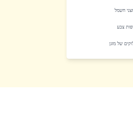
חצני חשמל
יפות צבע
לוקים של מזגן