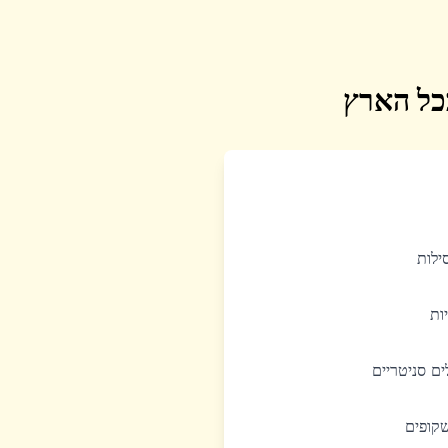
בכל הארץ
סילות
יות
לים סניטריים
שקופים