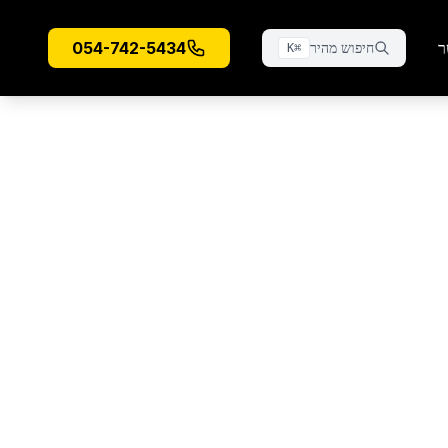
ר
054-742-5434
חיפוש מהיר
K
⌘