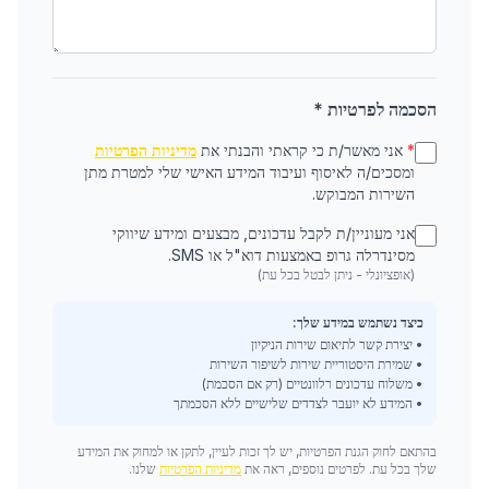
הסכמה לפרטיות *
*
אני מאשר/ת כי קראתי והבנתי את
מדיניות הפרטיות
ומסכים/ה לאיסוף ועיבוד המידע האישי שלי למטרת מתן
השירות המבוקש.
אני מעוניין/ת לקבל עדכונים, מבצעים ומידע שיווקי
מסינדרלה גרופ באמצעות דוא"ל או SMS.
(אופציונלי - ניתן לבטל בכל עת)
כיצד נשתמש במידע שלך:
• יצירת קשר לתיאום שירות הניקיון
• שמירת היסטוריית שירות לשיפור השירות
• משלוח עדכונים רלוונטיים (רק אם הסכמת)
• המידע לא יועבר לצדדים שלישיים ללא הסכמתך
בהתאם לחוק הגנת הפרטיות, יש לך זכות לעיין, לתקן או למחוק את המידע
שלך בכל עת. לפרטים נוספים, ראה את
מדיניות הפרטיות
שלנו.