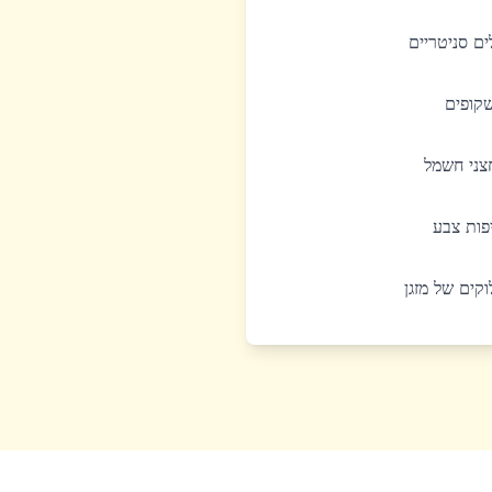
לים סניטריים
שקופים
חצני חשמל
יפות צבע
לוקים של מזגן