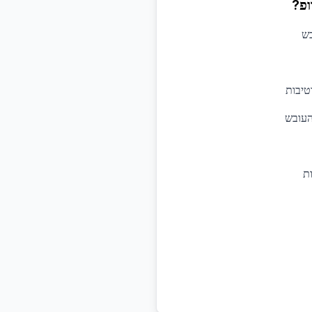
ופ?
בש
טיבות
העובש
ת