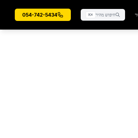
ר
054-742-5434
חיפוש מהיר
K
⌘