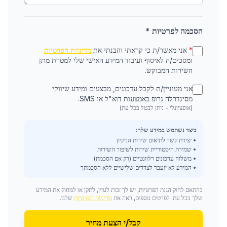
הסכמה לפרטיות *
*
אני מאשר/ת כי קראתי והבנתי את
מדיניות הפרטיות
ומסכים/ה לאיסוף ועיבוד המידע האישי שלי למטרת מתן
השירות המבוקש.
אני מעוניין/ת לקבל עדכונים, מבצעים ומידע שיווקי
מסינדרלה גרופ באמצעות דוא"ל או SMS.
(אופציונלי - ניתן לבטל בכל עת)
כיצד נשתמש במידע שלך:
• יצירת קשר לתיאום שירות הניקיון
• שמירת היסטוריית שירות לשיפור השירות
• משלוח עדכונים רלוונטיים (רק אם הסכמת)
• המידע לא יועבר לצדדים שלישיים ללא הסכמתך
בהתאם לחוק הגנת הפרטיות, יש לך זכות לעיין, לתקן או למחוק את המידע
שלך בכל עת. לפרטים נוספים, ראה את
מדיניות הפרטיות
שלנו.
קבל/י הצעת מחיר