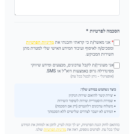
הסכמה לפרטיות *
*
אני מאשר/ת כי קראתי והבנתי את
מדיניות הפרטיות
ומסכים/ה לאיסוף ועיבוד המידע האישי שלי למטרת מתן
השירות המבוקש.
אני מעוניין/ת לקבל עדכונים, מבצעים ומידע שיווקי
מסינדרלה גרופ באמצעות דוא"ל או SMS.
(אופציונלי - ניתן לבטל בכל עת)
כיצד נשתמש במידע שלך:
• יצירת קשר לתיאום שירות הניקיון
• שמירת היסטוריית שירות לשיפור השירות
• משלוח עדכונים רלוונטיים (רק אם הסכמת)
• המידע לא יועבר לצדדים שלישיים ללא הסכמתך
בהתאם לחוק הגנת הפרטיות, יש לך זכות לעיין, לתקן או למחוק את המידע
שלך בכל עת. לפרטים נוספים, ראה את
מדיניות הפרטיות
שלנו.