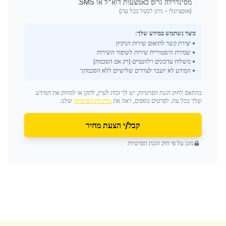
מסינדרלה גרופ באמצעות דוא"ל או SMS.
(אופציונלי - ניתן לבטל בכל עת)
כיצד נשתמש במידע שלך:
• יצירת קשר לתיאום שירות הניקיון
• שמירת היסטוריית שירות לשיפור השירות
• משלוח עדכונים רלוונטיים (רק אם הסכמת)
• המידע לא יועבר לצדדים שלישיים ללא הסכמתך
בהתאם לחוק הגנת הפרטיות, יש לך זכות לעיין, לתקן או למחוק את המידע
שלך בכל עת. לפרטים נוספים, ראה את
מדיניות הפרטיות
שלנו.
קבל/י הצעת מחיר
מוגן על פי חוק הגנת הפרטיות