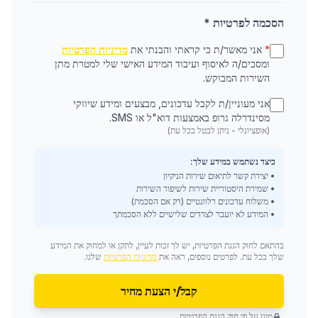
הסכמה לפרטיות *
*
אני מאשר/ת כי קראתי והבנתי את
מדיניות הפרטיות
ומסכים/ה לאיסוף ועיבוד המידע האישי שלי למטרת מתן
השירות המבוקש.
אני מעוניין/ת לקבל עדכונים, מבצעים ומידע שיווקי
מסינדרלה גרופ באמצעות דוא"ל או SMS.
(אופציונלי - ניתן לבטל בכל עת)
כיצד נשתמש במידע שלך:
• יצירת קשר לתיאום שירות הניקיון
• שמירת היסטוריית שירות לשיפור השירות
• משלוח עדכונים רלוונטיים (רק אם הסכמת)
• המידע לא יועבר לצדדים שלישיים ללא הסכמתך
בהתאם לחוק הגנת הפרטיות, יש לך זכות לעיין, לתקן או למחוק את המידע
שלך בכל עת. לפרטים נוספים, ראה את
מדיניות הפרטיות
שלנו.
קבל/י הצעת מחיר
מוגן על פי חוק הגנת הפרטיות