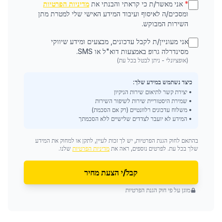
*
אני מאשר/ת כי קראתי והבנתי את
מדיניות הפרטיות
ומסכים/ה לאיסוף ועיבוד המידע האישי שלי למטרת מתן
השירות המבוקש.
אני מעוניין/ת לקבל עדכונים, מבצעים ומידע שיווקי
מסינדרלה גרופ באמצעות דוא"ל או SMS.
(אופציונלי - ניתן לבטל בכל עת)
כיצד נשתמש במידע שלך:
• יצירת קשר לתיאום שירות הניקיון
• שמירת היסטוריית שירות לשיפור השירות
• משלוח עדכונים רלוונטיים (רק אם הסכמת)
• המידע לא יועבר לצדדים שלישיים ללא הסכמתך
בהתאם לחוק הגנת הפרטיות, יש לך זכות לעיין, לתקן או למחוק את המידע
שלך בכל עת. לפרטים נוספים, ראה את
מדיניות הפרטיות
שלנו.
קבל/י הצעת מחיר
מוגן על פי חוק הגנת הפרטיות