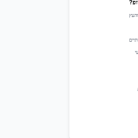
ופ?
והעץ
תיים
י