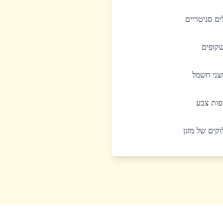
לים סניטריים
שקופים
חצני חשמל
יפות צבע
לוקים של מזגן