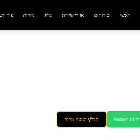
ראשי
שירותים
אזורי שירות
בלוג
אודות
צור קש
 פרקט ועץ
בבאר
 מתקדמת
ודעת ווטסאפ
קבל/י הצעת מחיר