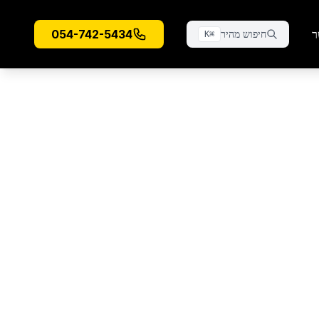
ר
054-742-5434
חיפוש מהיר
K
⌘