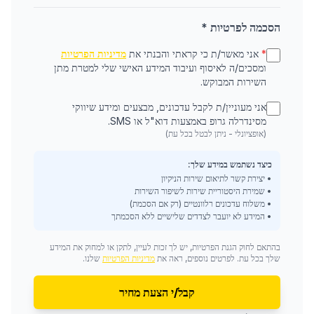
הסכמה לפרטיות *
*
אני מאשר/ת כי קראתי והבנתי את
מדיניות הפרטיות
ומסכים/ה לאיסוף ועיבוד המידע האישי שלי למטרת מתן
השירות המבוקש.
אני מעוניין/ת לקבל עדכונים, מבצעים ומידע שיווקי
מסינדרלה גרופ באמצעות דוא"ל או SMS.
(אופציונלי - ניתן לבטל בכל עת)
כיצד נשתמש במידע שלך:
• יצירת קשר לתיאום שירות הניקיון
• שמירת היסטוריית שירות לשיפור השירות
• משלוח עדכונים רלוונטיים (רק אם הסכמת)
• המידע לא יועבר לצדדים שלישיים ללא הסכמתך
בהתאם לחוק הגנת הפרטיות, יש לך זכות לעיין, לתקן או למחוק את המידע
שלך בכל עת. לפרטים נוספים, ראה את
מדיניות הפרטיות
שלנו.
קבל/י הצעת מחיר