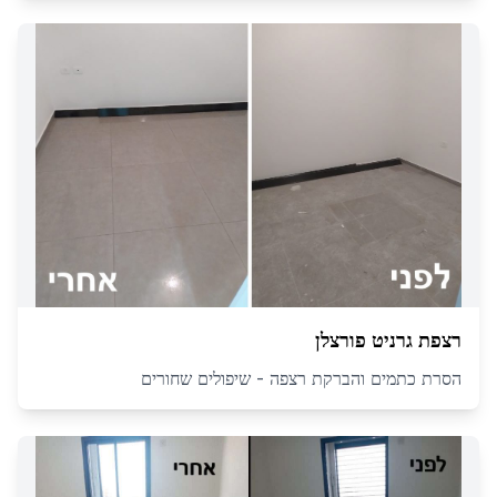
רצפת גרניט פורצלן
הסרת כתמים והברקת רצפה - שיפולים שחורים