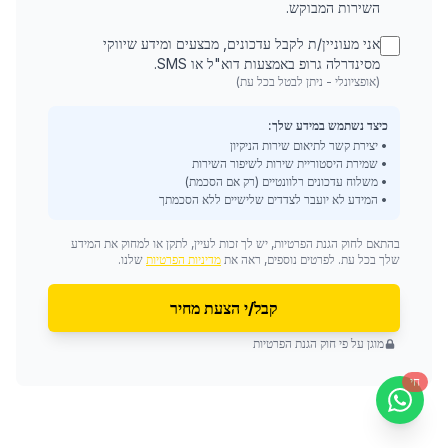
השירות המבוקש.
אני מעוניין/ת לקבל עדכונים, מבצעים ומידע שיווקי
מסינדרלה גרופ באמצעות דוא"ל או SMS.
(אופציונלי - ניתן לבטל בכל עת)
כיצד נשתמש במידע שלך:
• יצירת קשר לתיאום שירות הניקיון
• שמירת היסטוריית שירות לשיפור השירות
• משלוח עדכונים רלוונטיים (רק אם הסכמת)
• המידע לא יועבר לצדדים שלישיים ללא הסכמתך
בהתאם לחוק הגנת הפרטיות, יש לך זכות לעיין, לתקן או למחוק את המידע
שלך בכל עת. לפרטים נוספים, ראה את
מדיניות הפרטיות
שלנו.
קבל/י הצעת מחיר
מוגן על פי חוק הגנת הפרטיות
חי