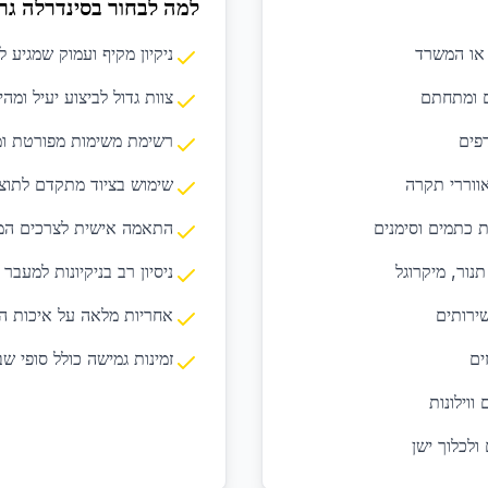
למה לבחור בסינדרלה גר
 או המשרד
ניקיון מקיף ועמוק שמגיע ל
ם ומתחתם
צוות גדול לביצוע יעיל ומהי
דפים
רשימת משימות מפורטת ומ
אווררי תקרה
שימוש בציוד מתקדם לתוצ
 כתמים וסימנים
התאמה אישית לצרכים המ
נור, מיקרוגל
ניסיון רב בניקיונות למעבר 
ירותים
אחריות מלאה על איכות ה
ים
זמינות גמישה כולל סופי שב
ווילונות
ולכלוך ישן