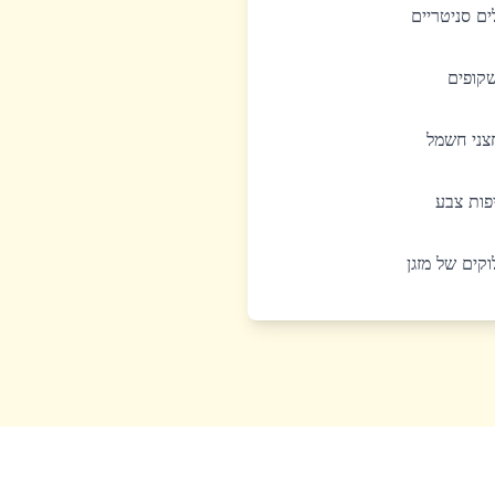
לים סניטריים
שקופים
חצני חשמל
יפות צבע
לוקים של מזגן