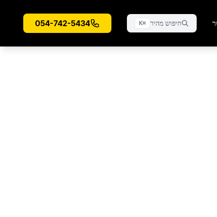
ר
054-742-5434
חיפוש מהיר
K
⌘