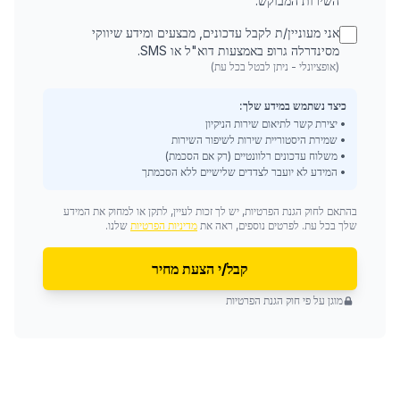
השירות המבוקש.
אני מעוניין/ת לקבל עדכונים, מבצעים ומידע שיווקי
מסינדרלה גרופ באמצעות דוא"ל או SMS.
(אופציונלי - ניתן לבטל בכל עת)
כיצד נשתמש במידע שלך:
• יצירת קשר לתיאום שירות הניקיון
• שמירת היסטוריית שירות לשיפור השירות
• משלוח עדכונים רלוונטיים (רק אם הסכמת)
• המידע לא יועבר לצדדים שלישיים ללא הסכמתך
בהתאם לחוק הגנת הפרטיות, יש לך זכות לעיין, לתקן או למחוק את המידע
שלך בכל עת. לפרטים נוספים, ראה את
מדיניות הפרטיות
שלנו.
קבל/י הצעת מחיר
מוגן על פי חוק הגנת הפרטיות