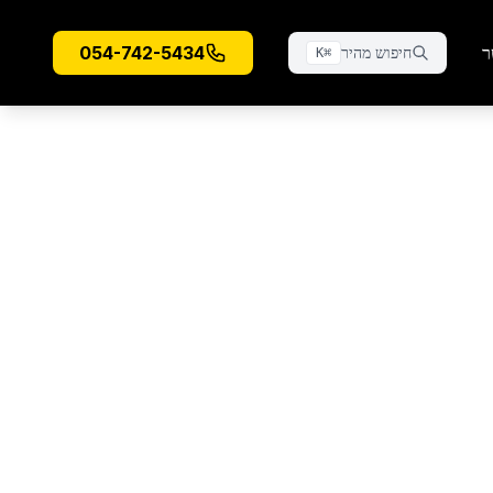
ר
054-742-5434
חיפוש מהיר
K
⌘