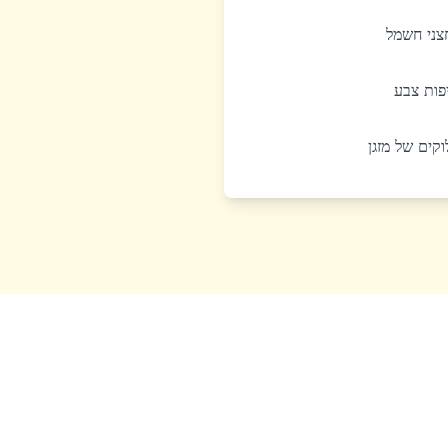
חצני חשמל
יפות צבע
לוקים של מזגן