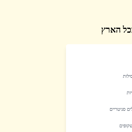
בכל הארץ
סילות
יות
לים סניטריים
שקופים