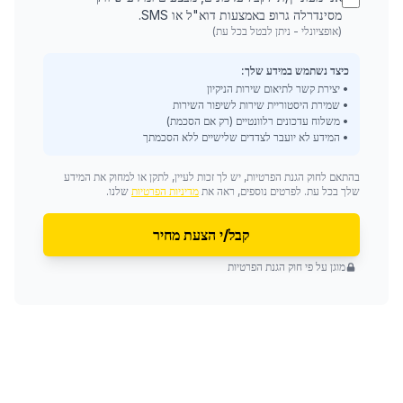
מסינדרלה גרופ באמצעות דוא"ל או SMS.
(אופציונלי - ניתן לבטל בכל עת)
כיצד נשתמש במידע שלך:
• יצירת קשר לתיאום שירות הניקיון
• שמירת היסטוריית שירות לשיפור השירות
• משלוח עדכונים רלוונטיים (רק אם הסכמת)
• המידע לא יועבר לצדדים שלישיים ללא הסכמתך
בהתאם לחוק הגנת הפרטיות, יש לך זכות לעיין, לתקן או למחוק את המידע
שלך בכל עת. לפרטים נוספים, ראה את
מדיניות הפרטיות
שלנו.
קבל/י הצעת מחיר
מוגן על פי חוק הגנת הפרטיות