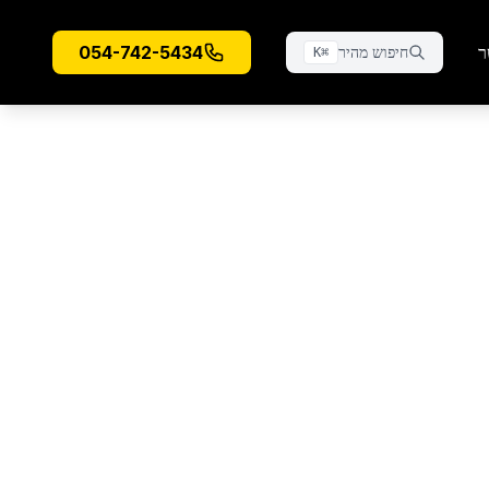
ר
054-742-5434
חיפוש מהיר
K
⌘