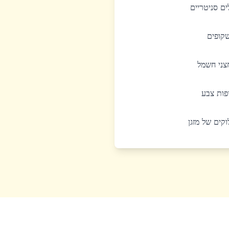
לים סניטריים
שקופים
חצני חשמל
יפות צבע
לוקים של מזגן