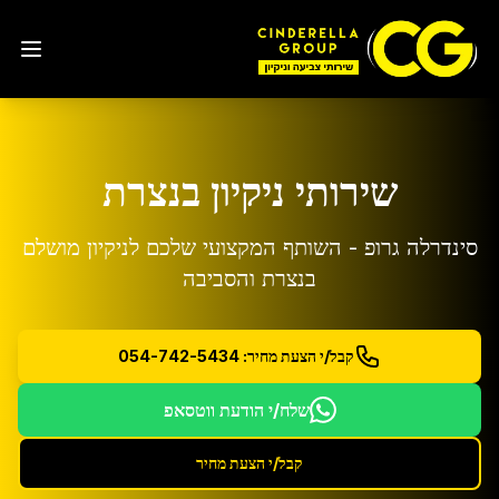
שירותי ניקיון ב
נצרת
סינדרלה גרופ - השותף המקצועי שלכם לניקיון מושלם
ב
נצרת
והסביבה
קבל/י הצעת מחיר: 054-742-5434
שלח/י הודעת ווטסאפ
קבל/י הצעת מחיר