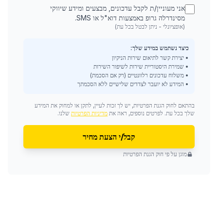
אני מעוניין/ת לקבל עדכונים, מבצעים ומידע שיווקי
מסינדרלה גרופ באמצעות דוא"ל או SMS.
(אופציונלי - ניתן לבטל בכל עת)
כיצד נשתמש במידע שלך:
• יצירת קשר לתיאום שירות הניקיון
• שמירת היסטוריית שירות לשיפור השירות
• משלוח עדכונים רלוונטיים (רק אם הסכמת)
• המידע לא יועבר לצדדים שלישיים ללא הסכמתך
בהתאם לחוק הגנת הפרטיות, יש לך זכות לעיין, לתקן או למחוק את המידע
שלך בכל עת. לפרטים נוספים, ראה את
מדיניות הפרטיות
שלנו.
קבל/י הצעת מחיר
מוגן על פי חוק הגנת הפרטיות