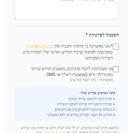
הסכמה לפרטיות *
*
אני מאשר/ת כי קראתי והבנתי את
מדיניות הפרטיות
ומסכים/ה לאיסוף ועיבוד המידע האישי שלי למטרת מתן
השירות המבוקש.
אני מעוניין/ת לקבל עדכונים, מבצעים ומידע שיווקי
מסינדרלה גרופ באמצעות דוא"ל או SMS.
(אופציונלי - ניתן לבטל בכל עת)
כיצד נשתמש במידע שלך:
• יצירת קשר לתיאום שירות הניקיון
• שמירת היסטוריית שירות לשיפור השירות
• משלוח עדכונים רלוונטיים (רק אם הסכמת)
• המידע לא יועבר לצדדים שלישיים ללא הסכמתך
בהתאם לחוק הגנת הפרטיות, יש לך זכות לעיין, לתקן או למחוק את המידע
שלך בכל עת. לפרטים נוספים, ראה את
מדיניות הפרטיות
שלנו.