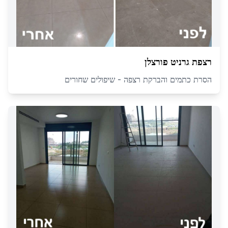
רצפת גרניט פורצלן
הסרת כתמים והברקת רצפה - שיפולים שחורים