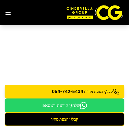
פוליש ווקס לרצפות
בגבעתיים
פוליש ווקס מקצועי לרצפות למראה מבריק ומוגן
קבל/י הצעת מחיר: 054-742-5434
שלח/י הודעת ווטסאפ
קבל/י הצעת מחיר