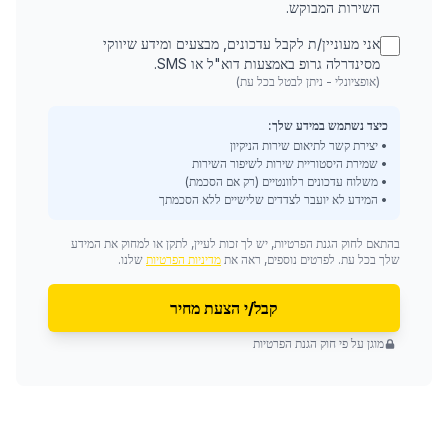
השירות המבוקש.
אני מעוניין/ת לקבל עדכונים, מבצעים ומידע שיווקי
מסינדרלה גרופ באמצעות דוא"ל או SMS.
(אופציונלי - ניתן לבטל בכל עת)
כיצד נשתמש במידע שלך:
• יצירת קשר לתיאום שירות הניקיון
• שמירת היסטוריית שירות לשיפור השירות
• משלוח עדכונים רלוונטיים (רק אם הסכמת)
• המידע לא יועבר לצדדים שלישיים ללא הסכמתך
בהתאם לחוק הגנת הפרטיות, יש לך זכות לעיין, לתקן או למחוק את המידע
שלך בכל עת. לפרטים נוספים, ראה את
מדיניות הפרטיות
שלנו.
קבל/י הצעת מחיר
מוגן על פי חוק הגנת הפרטיות