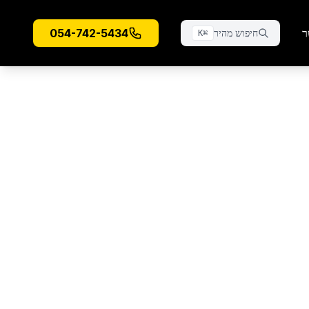
ר
054-742-5434
חיפוש מהיר
K
⌘