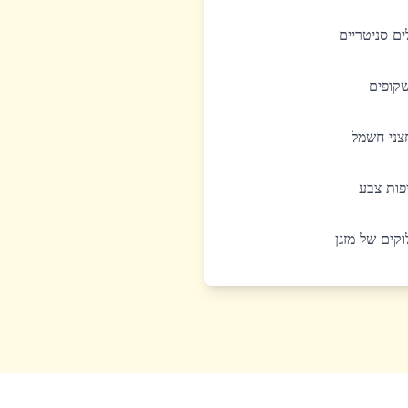
לים סניטריים
שקופים
חצני חשמל
יפות צבע
לוקים של מזגן