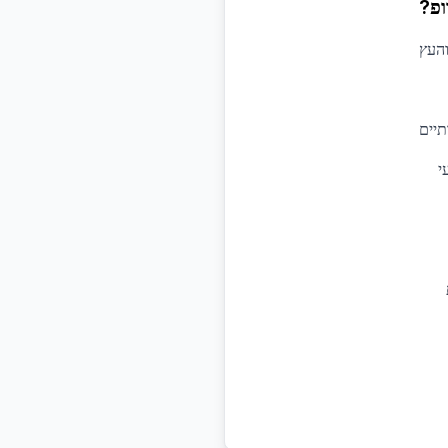
ופ?
והעץ
תיים
י