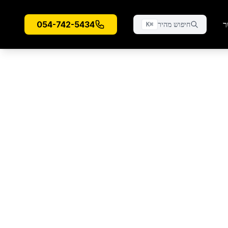
ר
054-742-5434
חיפוש מהיר
K
⌘