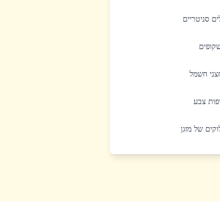
לים סניטריים
שקופים
חצני חשמל
יפות צבע
לוקים של מזגן