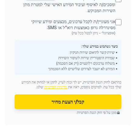
ומסכים/ה לאיסוף ועיבוד המידע האישי שלי למטרת מתן
השירות המבוקש.
אני מעוניין/ת לקבל עדכונים, מבצעים ומידע שיווקי
מסינדרלה גרופ באמצעות דוא"ל או SMS.
(אופציונלי - ניתן לבטל בכל עת)
כיצד נשתמש במידע שלך:
• יצירת קשר לתיאום שירות הניקיון
• שמירת היסטוריית שירות לשיפור השירות
• משלוח עדכונים רלוונטיים (רק אם הסכמת)
• המידע לא יועבר לצדדים שלישיים ללא הסכמתך
בהתאם לחוק הגנת הפרטיות, יש לך זכות לעיין, לתקן או למחוק את המידע
שלך בכל עת. לפרטים נוספים, ראה את
מדיניות הפרטיות
שלנו.
קבל/י הצעת מחיר
מוגן על פי חוק הגנת הפרטיות