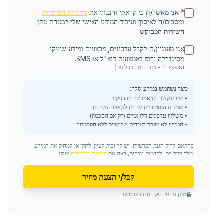
*
אני מאשר/ת כי קראתי והבנתי את
מדיניות הפרטיות
ומסכים/ה לאיסוף ועיבוד המידע האישי שלי למטרת מתן
השירות המבוקש.
אני מעוניין/ת לקבל עדכונים, מבצעים ומידע שיווקי
מסינדרלה גרופ באמצעות דוא"ל או SMS.
(אופציונלי - ניתן לבטל בכל עת)
כיצד נשתמש במידע שלך:
• יצירת קשר לתיאום שירות הניקיון
• שמירת היסטוריית שירות לשיפור השירות
• משלוח עדכונים רלוונטיים (רק אם הסכמת)
• המידע לא יועבר לצדדים שלישיים ללא הסכמתך
בהתאם לחוק הגנת הפרטיות, יש לך זכות לעיין, לתקן או למחוק את המידע
שלך בכל עת. לפרטים נוספים, ראה את
מדיניות הפרטיות
שלנו.
קבל/י הצעת מחיר
מוגן על פי חוק הגנת הפרטיות