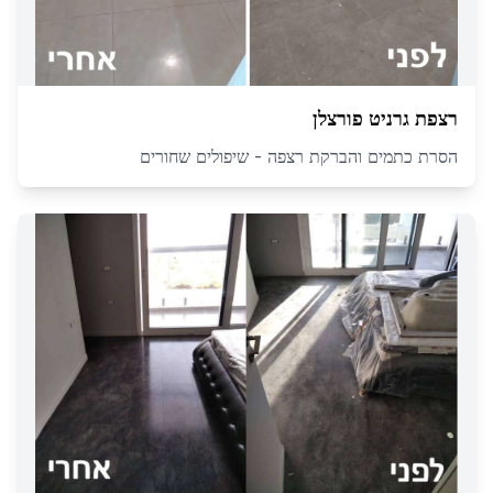
רצפת גרניט פורצלן
הסרת כתמים והברקת רצפה - שיפולים שחורים