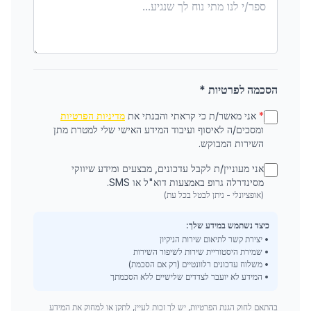
הסכמה לפרטיות *
*
אני מאשר/ת כי קראתי והבנתי את
מדיניות הפרטיות
ומסכים/ה לאיסוף ועיבוד המידע האישי שלי למטרת מתן
השירות המבוקש.
אני מעוניין/ת לקבל עדכונים, מבצעים ומידע שיווקי
מסינדרלה גרופ באמצעות דוא"ל או SMS.
(אופציונלי - ניתן לבטל בכל עת)
כיצד נשתמש במידע שלך:
• יצירת קשר לתיאום שירות הניקיון
• שמירת היסטוריית שירות לשיפור השירות
• משלוח עדכונים רלוונטיים (רק אם הסכמת)
• המידע לא יועבר לצדדים שלישיים ללא הסכמתך
בהתאם לחוק הגנת הפרטיות, יש לך זכות לעיין, לתקן או למחוק את המידע