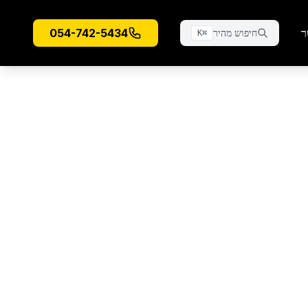
ר
054-742-5434
חיפוש מהיר
K
⌘