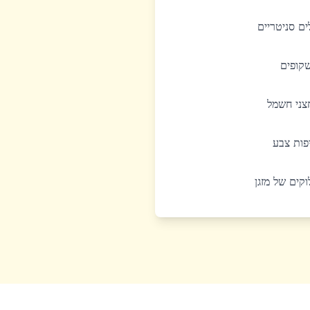
לים סניטריים
שקופים
חצני חשמל
יפות צבע
לוקים של מזגן