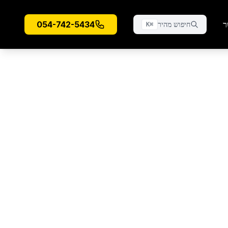
ר
054-742-5434
חיפוש מהיר
K
⌘