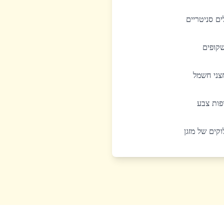
לים סניטריים
שקופים
חצני חשמל
יפות צבע
לוקים של מזגן