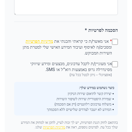
הסכמה לפרטיות *
*
אני מאשר/ת כי קראתי והבנתי את
מדיניות הפרטיות
ומסכים/ה לאיסוף ועיבוד המידע האישי שלי למטרת מתן
השירות המבוקש.
אני מעוניין/ת לקבל עדכונים, מבצעים ומידע שיווקי
מסינדרלה גרופ באמצעות דוא"ל או SMS.
(אופציונלי - ניתן לבטל בכל עת)
כיצד נשתמש במידע שלך:
• יצירת קשר לתיאום שירות הניקיון
• שמירת היסטוריית שירות לשיפור השירות
• משלוח עדכונים רלוונטיים (רק אם הסכמת)
• המידע לא יועבר לצדדים שלישיים ללא הסכמתך
בהתאם לחוק הגנת הפרטיות, יש לך זכות לעיין, לתקן או למחוק את המידע
שלך בכל עת. לפרטים נוספים, ראה את
מדיניות הפרטיות
שלנו.