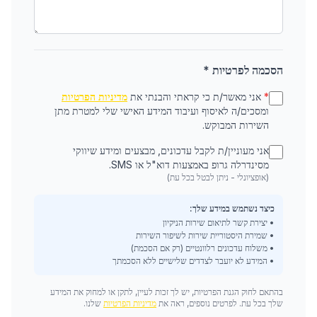
הסכמה לפרטיות *
*
אני מאשר/ת כי קראתי והבנתי את
מדיניות הפרטיות
ומסכים/ה לאיסוף ועיבוד המידע האישי שלי למטרת מתן
השירות המבוקש.
אני מעוניין/ת לקבל עדכונים, מבצעים ומידע שיווקי
מסינדרלה גרופ באמצעות דוא"ל או SMS.
(אופציונלי - ניתן לבטל בכל עת)
כיצד נשתמש במידע שלך:
• יצירת קשר לתיאום שירות הניקיון
• שמירת היסטוריית שירות לשיפור השירות
• משלוח עדכונים רלוונטיים (רק אם הסכמת)
• המידע לא יועבר לצדדים שלישיים ללא הסכמתך
בהתאם לחוק הגנת הפרטיות, יש לך זכות לעיין, לתקן או למחוק את המידע
שלך בכל עת. לפרטים נוספים, ראה את
מדיניות הפרטיות
שלנו.