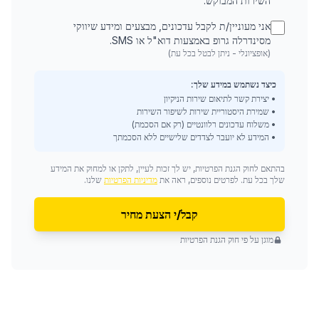
השירות המבוקש.
אני מעוניין/ת לקבל עדכונים, מבצעים ומידע שיווקי
מסינדרלה גרופ באמצעות דוא"ל או SMS.
(אופציונלי - ניתן לבטל בכל עת)
כיצד נשתמש במידע שלך:
• יצירת קשר לתיאום שירות הניקיון
• שמירת היסטוריית שירות לשיפור השירות
• משלוח עדכונים רלוונטיים (רק אם הסכמת)
• המידע לא יועבר לצדדים שלישיים ללא הסכמתך
בהתאם לחוק הגנת הפרטיות, יש לך זכות לעיין, לתקן או למחוק את המידע
שלך בכל עת. לפרטים נוספים, ראה את
מדיניות הפרטיות
שלנו.
קבל/י הצעת מחיר
מוגן על פי חוק הגנת הפרטיות