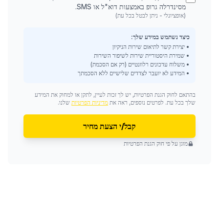
מסינדרלה גרופ באמצעות דוא"ל או SMS.
(אופציונלי - ניתן לבטל בכל עת)
כיצד נשתמש במידע שלך:
• יצירת קשר לתיאום שירות הניקיון
• שמירת היסטוריית שירות לשיפור השירות
• משלוח עדכונים רלוונטיים (רק אם הסכמת)
• המידע לא יועבר לצדדים שלישיים ללא הסכמתך
בהתאם לחוק הגנת הפרטיות, יש לך זכות לעיין, לתקן או למחוק את המידע
שלך בכל עת. לפרטים נוספים, ראה את
מדיניות הפרטיות
שלנו.
קבל/י הצעת מחיר
מוגן על פי חוק הגנת הפרטיות