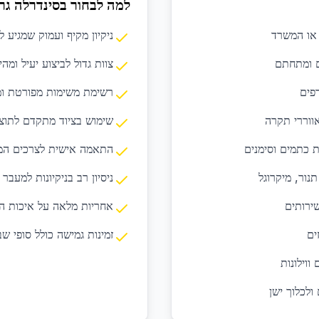
למה לבחור בסינדרלה גר
 או המשרד
ניקיון מקיף ועמוק שמגיע ל
ם ומתחתם
צוות גדול לביצוע יעיל ומהי
דפים
רשימת משימות מפורטת ומ
אווררי תקרה
שימוש בציוד מתקדם לתוצ
 כתמים וסימנים
התאמה אישית לצרכים המ
נור, מיקרוגל
ניסיון רב בניקיונות למעבר 
ירותים
אחריות מלאה על איכות ה
ים
זמינות גמישה כולל סופי שב
ווילונות
ולכלוך ישן