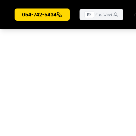
ר
054-742-5434
חיפוש מהיר
K
⌘