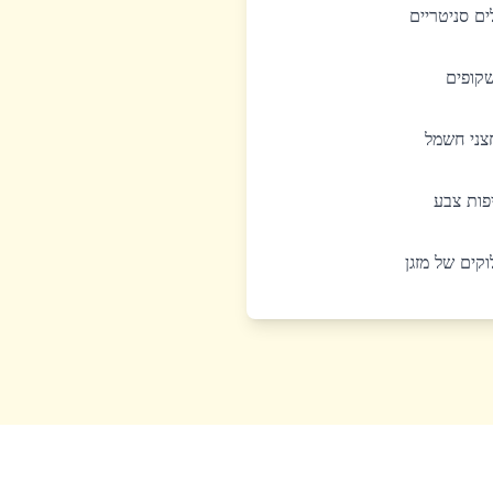
לים סניטריים
שקופים
חצני חשמל
יפות צבע
לוקים של מזגן