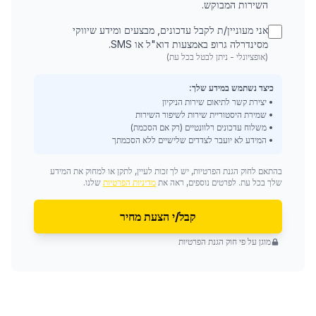
השירות המבוקש.
אני מעוניין/ת לקבל עדכונים, מבצעים ומידע שיווקי
מסינדרלה גרופ באמצעות דוא"ל או SMS.
(אופציונלי - ניתן לבטל בכל עת)
כיצד נשתמש במידע שלך:
• יצירת קשר לתיאום שירות הניקיון
• שמירת היסטוריית שירות לשיפור השירות
• משלוח עדכונים רלוונטיים (רק אם הסכמת)
• המידע לא יועבר לצדדים שלישיים ללא הסכמתך
בהתאם לחוק הגנת הפרטיות, יש לך זכות לעיין, לתקן או למחוק את המידע
שלך בכל עת. לפרטים נוספים, ראה את
מדיניות הפרטיות
שלנו.
קבל/י הצעת מחיר
מוגן על פי חוק הגנת הפרטיות