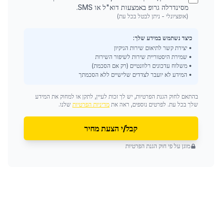
מסינדרלה גרופ באמצעות דוא"ל או SMS.
(אופציונלי - ניתן לבטל בכל עת)
כיצד נשתמש במידע שלך:
• יצירת קשר לתיאום שירות הניקיון
• שמירת היסטוריית שירות לשיפור השירות
• משלוח עדכונים רלוונטיים (רק אם הסכמת)
• המידע לא יועבר לצדדים שלישיים ללא הסכמתך
בהתאם לחוק הגנת הפרטיות, יש לך זכות לעיין, לתקן או למחוק את המידע
שלך בכל עת. לפרטים נוספים, ראה את
מדיניות הפרטיות
שלנו.
קבל/י הצעת מחיר
מוגן על פי חוק הגנת הפרטיות