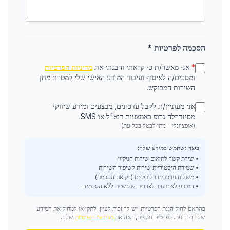
הסכמה לפרטיות *
*
אני מאשר/ת כי קראתי והבנתי את
מדיניות הפרטיות
ומסכים/ה לאיסוף ועיבוד המידע האישי שלי למטרת מתן
השירות המבוקש.
אני מעוניין/ת לקבל עדכונים, מבצעים ומידע שיווקי
מסינדרלה גרופ באמצעות דוא"ל או SMS.
(אופציונלי - ניתן לבטל בכל עת)
כיצד נשתמש במידע שלך:
• יצירת קשר לתיאום שירות הניקיון
• שמירת היסטוריית שירות לשיפור השירות
• משלוח עדכונים רלוונטיים (רק אם הסכמת)
• המידע לא יועבר לצדדים שלישיים ללא הסכמתך
בהתאם לחוק הגנת הפרטיות, יש לך זכות לעיין, לתקן או למחוק את המידע
שלך בכל עת. לפרטים נוספים, ראה את
מדיניות הפרטיות
שלנו.